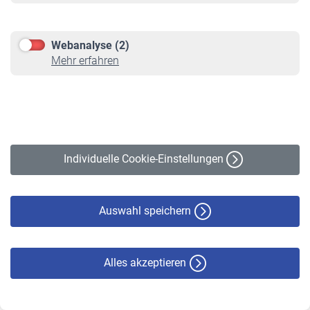
Zuletzt aktualisiert: Wed Aug 13
22:00:00 UTC 2008
Webanalyse (2)
Mehr erfahren
Herunterladen
(PDF, 139 KB)
VBLdynamik Chance R, 2.
Quartal 2009
Individuelle Cookie-Einstellungen
Factsheet VBLdynamik
Zuletzt aktualisiert: Sun Aug 16
Auswahl speichern
22:00:00 UTC 2009
Herunterladen
(PDF, 142 KB)
Alles akzeptieren
VBLdynamik Chance A, 2.