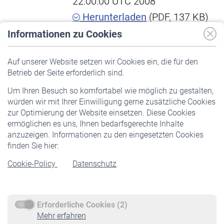
22:00:00 UTC 2008
Herunterladen
(PDF, 137 KB)
Informationen zu Cookies
VBLdynamik Chance A, 3.
Auf unserer Website setzen wir Cookies ein, die für den
Betrieb der Seite erforderlich sind.
Quartal 2007
Um Ihren Besuch so komfortabel wie möglich zu gestalten,
Factsheet VBLdynamik
würden wir mit Ihrer Einwilligung gerne zusätzliche Cookies
Zuletzt aktualisiert: Thu Nov 15
zur Optimierung der Website einsetzen. Diese Cookies
ermöglichen es uns, Ihnen bedarfsgerechte Inhalte
23:00:00 UTC 2007
anzuzeigen. Informationen zu den eingesetzten Cookies
Herunterladen
(PDF, 138 KB)
finden Sie hier:
Cookie-Policy
Datenschutz
VBLdynamik Chance R, 2.
Quartal 2008
Erforderliche Cookies (2)
Mehr erfahren
Factsheet VBLdynamik