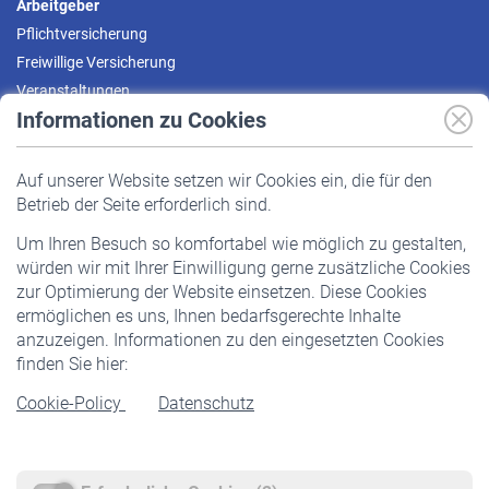
Arbeitgeber
Pflichtversicherung
Freiwillige Versicherung
Veranstaltungen
Informationen zu Cookies
Versicherte
Auf unserer Website setzen wir Cookies ein, die für den
Pflichtversicherung
Betrieb der Seite erforderlich sind.
Freiwillige Versicherung
Um Ihren Besuch so komfortabel wie möglich zu gestalten,
Staatliche Förderung
würden wir mit Ihrer Einwilligung gerne zusätzliche Cookies
Veranstaltungen
zur Optimierung der Website einsetzen. Diese Cookies
ermöglichen es uns, Ihnen bedarfsgerechte Inhalte
anzuzeigen. Informationen zu den eingesetzten Cookies
Rentner
finden Sie hier:
Rentenbeginn
Cookie-Policy
Datenschutz
Rente beantragen
Rentenauszahlung