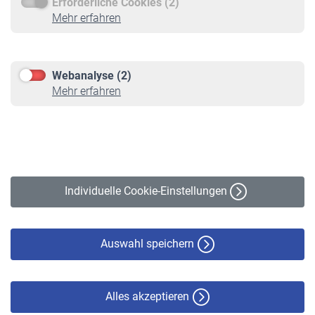
Erforderliche Cookies (2)
Service
Mehr erfahren
Informationen
Kontakt & Beratung
Downloadcenter
Webanalyse (2)
Online-Rechner
Mehr erfahren
VBLnewsletter
Kontakt
Impressum
Erklärung zur Barrierefreiheit
Individuelle Cookie-Einstellungen
Datenschutz
Cookie-Policy
Haftungsausschluss
Auswahl speichern
Alles akzeptieren
© VBL 2026