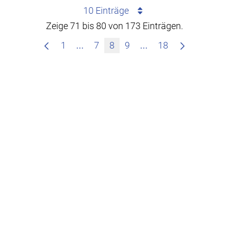
10 Einträge
Zeige 71 bis 80 von 173 Einträgen.
Zwischenseiten Navigieren mit TAB
Zwischenseiten Nav
1
...
7
8
9
...
18