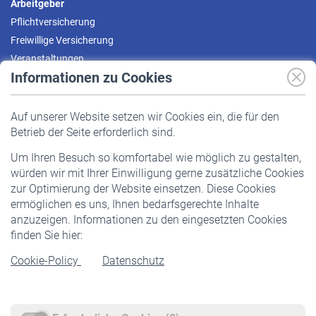
Arbeitgeber
Pflichtversicherung
Freiwillige Versicherung
Veranstaltungen
Informationen zu Cookies
Versicherte
Auf unserer Website setzen wir Cookies ein, die für den
Pflichtversicherung
Betrieb der Seite erforderlich sind.
Freiwillige Versicherung
Um Ihren Besuch so komfortabel wie möglich zu gestalten,
Staatliche Förderung
würden wir mit Ihrer Einwilligung gerne zusätzliche Cookies
Veranstaltungen
zur Optimierung der Website einsetzen. Diese Cookies
ermöglichen es uns, Ihnen bedarfsgerechte Inhalte
anzuzeigen. Informationen zu den eingesetzten Cookies
Rentner
finden Sie hier:
Rentenbeginn
Cookie-Policy
Datenschutz
Rente beantragen
Rentenauszahlung