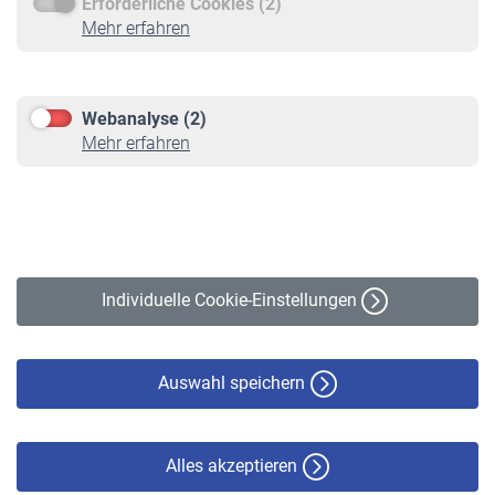
Erforderliche Cookies (2)
Service
Mehr erfahren
Informationen
Kontakt & Beratung
Downloadcenter
Webanalyse (2)
Online-Rechner
Mehr erfahren
VBLnewsletter
Kontakt
Impressum
Erklärung zur Barrierefreiheit
Individuelle Cookie-Einstellungen
Datenschutz
Cookie-Policy
Haftungsausschluss
Auswahl speichern
Alles akzeptieren
© VBL 2026