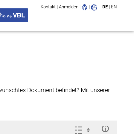
Leichte Sprache
Gebärdenspr
Kontakt
|
Anmelden
|
|
DE
|
EN
Suche
ü öffnen
 VBL Untermenü öffnen
gewünschtes Dokument befindet? Mit unserer