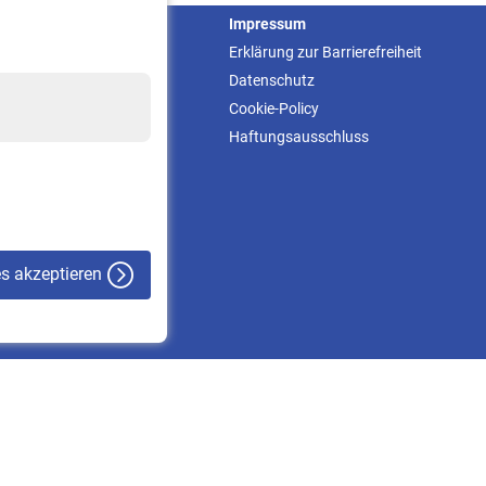
Service
Impressum
Informationen
Erklärung zur Barrierefreiheit
Kontakt & Beratung
Datenschutz
Downloadcenter
Cookie-Policy
Online-Rechner
Haftungsausschluss
VBLnewsletter
Kontakt
es akzeptieren