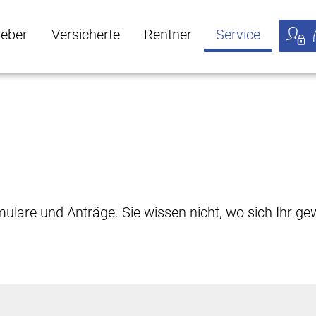
geber
Versicherte
Rentner
Service
öffnen
ber Untermenü öffnen
Versicherte Untermenü öffnen
Rentner Untermenü öffnen
Service Untermen
Meine
rmulare und Anträge. Sie wissen nicht, wo sich Ihr 