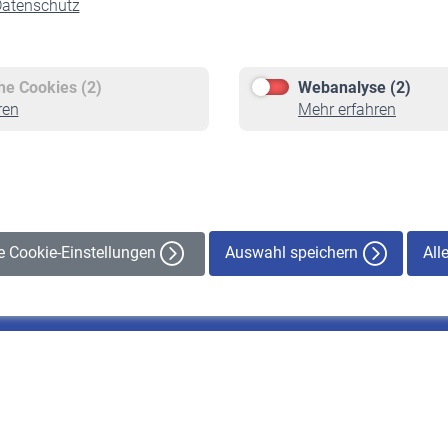
atenschutz
Versicherte
Rentner
Pflichtversicherung
Rentenbeginn
Freiwillige Versicherung
Rente beantragen
che Cookies (2)
Webanalyse (2)
Staatliche Förderung
Rentenauszahlung
ren
Mehr erfahren
Veranstaltungen
Auswahl speichern
All
le Cookie-Einstellungen