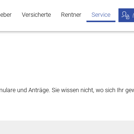
geber
Versicherte
Rentner
Service
öffnen
ber Untermenü öffnen
Versicherte Untermenü öffnen
Rentner Untermenü öffnen
Service Untermen
Meine
rmulare und Anträge. Sie wissen nicht, wo sich Ihr 