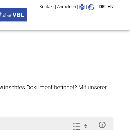
Leichte Sprache
Gebärdenspr
Kontakt
|
Anmelden
|
|
DE
|
EN
Suche
ü öffnen
 VBL Untermenü öffnen
gewünschtes Dokument befindet? Mit unserer