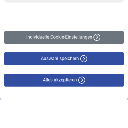
VBLnewsletter
Kontakt
Impressum
Erklärung zur Barrierefreiheit
Individuelle Cookie-Einstellungen
Datenschutz
Cookie-Policy
Haftungsausschluss
Auswahl speichern
Alles akzeptieren
© VBL 2026