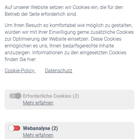
Versicherte
Auf unserer Website setzen wir Cookies ein, die für den
Pflichtversicherung
Betrieb der Seite erforderlich sind.
Freiwillige Versicherung
Um Ihren Besuch so komfortabel wie möglich zu gestalten,
Staatliche Förderung
würden wir mit Ihrer Einwilligung gerne zusätzliche Cookies
Veranstaltungen
zur Optimierung der Website einsetzen. Diese Cookies
ermöglichen es uns, Ihnen bedarfsgerechte Inhalte
anzuzeigen. Informationen zu den eingesetzten Cookies
Rentner
finden Sie hier:
Rentenbeginn
Cookie-Policy
Datenschutz
Rente beantragen
Rentenauszahlung
Erforderliche Cookies (2)
Service
Mehr erfahren
Informationen
Kontakt & Beratung
Downloadcenter
Webanalyse (2)
Online-Rechner
Mehr erfahren