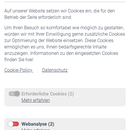
Versicherte
Auf unserer Website setzen wir Cookies ein, die für den
Pflichtversicherung
Betrieb der Seite erforderlich sind.
Freiwillige Versicherung
Um Ihren Besuch so komfortabel wie möglich zu gestalten,
Staatliche Förderung
würden wir mit Ihrer Einwilligung gerne zusätzliche Cookies
Veranstaltungen
zur Optimierung der Website einsetzen. Diese Cookies
ermöglichen es uns, Ihnen bedarfsgerechte Inhalte
anzuzeigen. Informationen zu den eingesetzten Cookies
Rentner
finden Sie hier:
Rentenbeginn
Cookie-Policy
Datenschutz
Rente beantragen
Rentenauszahlung
Erforderliche Cookies (2)
Service
Mehr erfahren
Informationen
Kontakt & Beratung
Downloadcenter
Webanalyse (2)
Online-Rechner