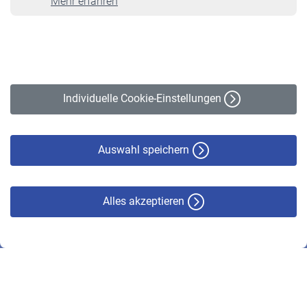
Mehr erfahren
VBLnewsletter
Kontakt
Impressum
Erklärung zur Barrierefreiheit
Individuelle Cookie-Einstellungen
Datenschutz
Cookie-Policy
Haftungsausschluss
Auswahl speichern
Alles akzeptieren
© VBL 2026