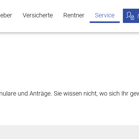
geber
Versicherte
Rentner
Service
öffnen
ber Untermenü öffnen
Versicherte Untermenü öffnen
Rentner Untermenü öffnen
Service Untermen
Meine
rmulare und Anträge. Sie wissen nicht, wo sich Ihr 