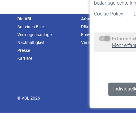
bedarfsgerechte Inh
Cookie-Policy
D
Die VBL
Arbeitgeber
Auf einen Blick
Pflichtversicherung
Vermögensanlage
Freiwillige Versicherung
Erforderli
Nachhaltigkeit
Veranstaltungen
Mehr erfah
Presse
Karriere
Individuel
© VBL 2026