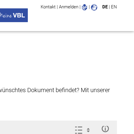
Leichte Sprache
Gebärdenspr
Kontakt
|
Anmelden
|
|
DE
|
EN
Suche
ü öffnen
 VBL Untermenü öffnen
gewünschtes Dokument befindet? Mit unserer