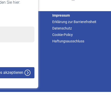
en Sie hier:
Service
Impressum
Informationen
Erklärung zur Barrierefreiheit
Kontakt & Beratung
Datenschutz
Downloadcenter
Cookie-Policy
Online-Rechner
Haftungsausschluss
VBLnewsletter
Kontakt
es akzeptieren