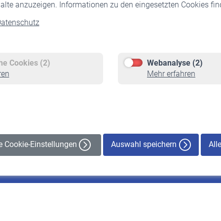
alte anzuzeigen. Informationen zu den eingesetzten Cookies find
atenschutz
Versicherte
Rentner
Pflichtversicherung
Rentenbeginn
Freiwillige Versicherung
Rente beantragen
che Cookies (2)
Webanalyse (2)
Staatliche Förderung
Rentenauszahlung
ren
Mehr erfahren
Veranstaltungen
Auswahl speichern
All
le Cookie-Einstellungen