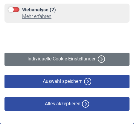
Downloadcenter
Webanalyse (2)
Online-Rechner
Mehr erfahren
VBLnewsletter
Kontakt
Impressum
Erklärung zur Barrierefreiheit
Individuelle Cookie-Einstellungen
Datenschutz
Cookie-Policy
Haftungsausschluss
Auswahl speichern
Alles akzeptieren
© VBL 2026