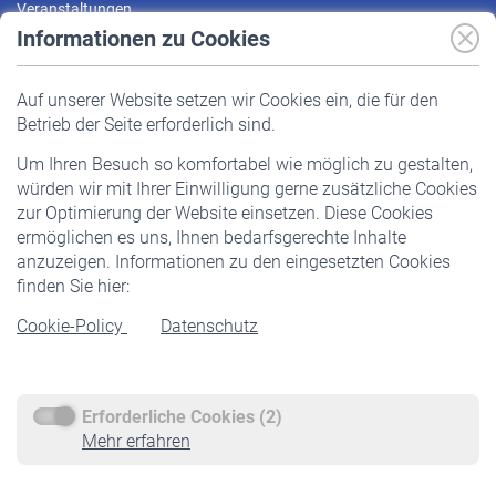
Veranstaltungen
Informationen zu Cookies
Versicherte
Auf unserer Website setzen wir Cookies ein, die für den
Pflichtversicherung
Betrieb der Seite erforderlich sind.
Freiwillige Versicherung
Um Ihren Besuch so komfortabel wie möglich zu gestalten,
Staatliche Förderung
würden wir mit Ihrer Einwilligung gerne zusätzliche Cookies
Veranstaltungen
zur Optimierung der Website einsetzen. Diese Cookies
ermöglichen es uns, Ihnen bedarfsgerechte Inhalte
anzuzeigen. Informationen zu den eingesetzten Cookies
Rentner
finden Sie hier:
Rentenbeginn
Cookie-Policy
Datenschutz
Rente beantragen
Rentenauszahlung
Erforderliche Cookies (2)
Service
Mehr erfahren
Informationen
Kontakt & Beratung