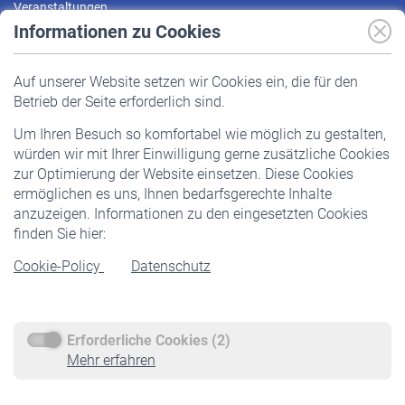
Veranstaltungen
Informationen zu Cookies
Versicherte
Auf unserer Website setzen wir Cookies ein, die für den
Pflichtversicherung
Betrieb der Seite erforderlich sind.
Freiwillige Versicherung
Um Ihren Besuch so komfortabel wie möglich zu gestalten,
Staatliche Förderung
würden wir mit Ihrer Einwilligung gerne zusätzliche Cookies
Veranstaltungen
zur Optimierung der Website einsetzen. Diese Cookies
ermöglichen es uns, Ihnen bedarfsgerechte Inhalte
anzuzeigen. Informationen zu den eingesetzten Cookies
Rentner
finden Sie hier:
Rentenbeginn
Cookie-Policy
Datenschutz
Rente beantragen
Rentenauszahlung
Erforderliche Cookies (2)
Service
Mehr erfahren
Informationen
Kontakt & Beratung