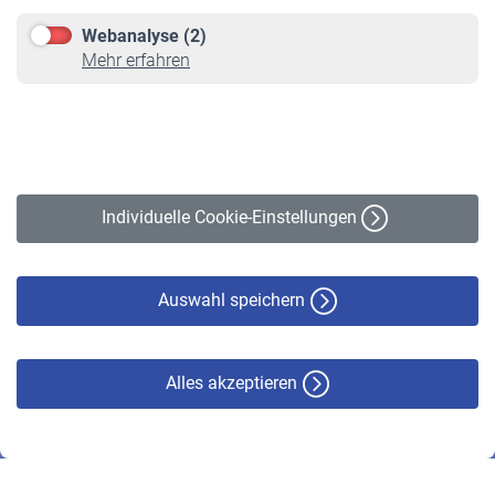
Downloadcenter
Webanalyse (2)
Online-Rechner
Mehr erfahren
VBLnewsletter
Kontakt
Impressum
Erklärung zur Barrierefreiheit
Individuelle Cookie-Einstellungen
Datenschutz
Cookie-Policy
Haftungsausschluss
Auswahl speichern
Alles akzeptieren
© VBL 2026