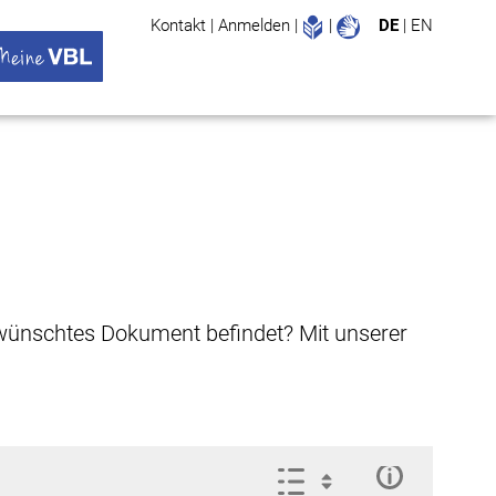
Leichte Sprache
Gebärdenspr
Kontakt
|
Anmelden
|
|
DE
|
EN
Suche
ü öffnen
 VBL Untermenü öffnen
gewünschtes Dokument befindet? Mit unserer