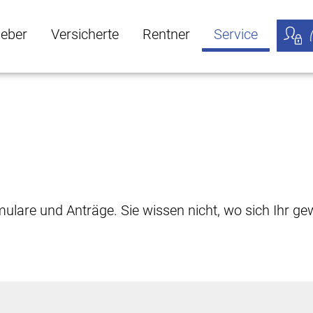
geber
Versicherte
Rentner
Service
öffnen
ber Untermenü öffnen
Versicherte Untermenü öffnen
Rentner Untermenü öffnen
Service Untermen
Meine
rmulare und Anträge. Sie wissen nicht, wo sich Ihr 