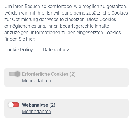
Um Ihren Besuch so komfortabel wie möglich zu gestalten,
Staatliche Förderung
würden wir mit Ihrer Einwilligung gerne zusätzliche Cookies
Veranstaltungen
zur Optimierung der Website einsetzen. Diese Cookies
ermöglichen es uns, Ihnen bedarfsgerechte Inhalte
anzuzeigen. Informationen zu den eingesetzten Cookies
Rentner
finden Sie hier:
Rentenbeginn
Cookie-Policy
Datenschutz
Rente beantragen
Rentenauszahlung
Erforderliche Cookies (2)
Service
Mehr erfahren
Informationen
Kontakt & Beratung
Downloadcenter
Webanalyse (2)
Online-Rechner
Mehr erfahren
VBLnewsletter
Kontakt