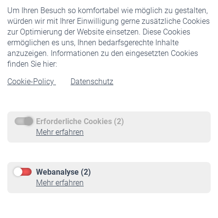
Um Ihren Besuch so komfortabel wie möglich zu gestalten,
Staatliche Förderung
würden wir mit Ihrer Einwilligung gerne zusätzliche Cookies
Veranstaltungen
zur Optimierung der Website einsetzen. Diese Cookies
ermöglichen es uns, Ihnen bedarfsgerechte Inhalte
anzuzeigen. Informationen zu den eingesetzten Cookies
Rentner
finden Sie hier:
Rentenbeginn
Cookie-Policy
Datenschutz
Rente beantragen
Rentenauszahlung
Erforderliche Cookies (2)
Service
Mehr erfahren
Informationen
Kontakt & Beratung
Downloadcenter
Webanalyse (2)
Online-Rechner
Mehr erfahren
VBLnewsletter
Kontakt