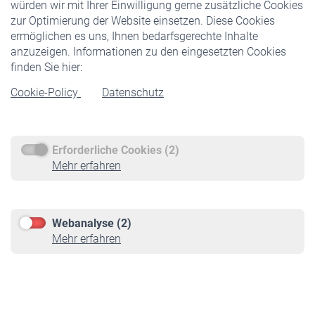
würden wir mit Ihrer Einwilligung gerne zusätzliche Cookies
Veranstaltungen
zur Optimierung der Website einsetzen. Diese Cookies
ermöglichen es uns, Ihnen bedarfsgerechte Inhalte
anzuzeigen. Informationen zu den eingesetzten Cookies
Rentner
finden Sie hier:
Rentenbeginn
Cookie-Policy
Datenschutz
Rente beantragen
Rentenauszahlung
Erforderliche Cookies (2)
Service
Mehr erfahren
Informationen
Kontakt & Beratung
Downloadcenter
Webanalyse (2)
Online-Rechner
Mehr erfahren
VBLnewsletter
Kontakt
Impressum