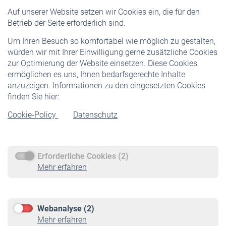
Versicherte
Auf unserer Website setzen wir Cookies ein, die für den
Pflichtversicherung
Betrieb der Seite erforderlich sind.
Freiwillige Versicherung
Um Ihren Besuch so komfortabel wie möglich zu gestalten,
Staatliche Förderung
würden wir mit Ihrer Einwilligung gerne zusätzliche Cookies
Veranstaltungen
zur Optimierung der Website einsetzen. Diese Cookies
ermöglichen es uns, Ihnen bedarfsgerechte Inhalte
anzuzeigen. Informationen zu den eingesetzten Cookies
Rentner
finden Sie hier:
Rentenbeginn
Cookie-Policy
Datenschutz
Rente beantragen
Rentenauszahlung
Erforderliche Cookies (2)
Service
Mehr erfahren
Informationen
Kontakt & Beratung
Downloadcenter
Webanalyse (2)
Online-Rechner
Mehr erfahren