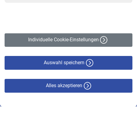
VBLnewsletter
Kontakt
Impressum
Erklärung zur Barrierefreiheit
Individuelle Cookie-Einstellungen
Datenschutz
Cookie-Policy
Haftungsausschluss
Auswahl speichern
Alles akzeptieren
© VBL 2026