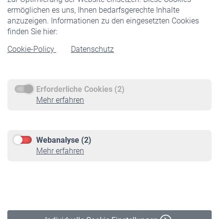
ermöglichen es uns, Ihnen bedarfsgerechte Inhalte
anzuzeigen. Informationen zu den eingesetzten Cookies
Rentner
finden Sie hier:
Rentenbeginn
Cookie-Policy
Datenschutz
Rente beantragen
Rentenauszahlung
Erforderliche Cookies (2)
Service
Mehr erfahren
Informationen
Kontakt & Beratung
Downloadcenter
Webanalyse (2)
Online-Rechner
Mehr erfahren
VBLnewsletter
Kontakt
Impressum
Erklärung zur Barrierefreiheit