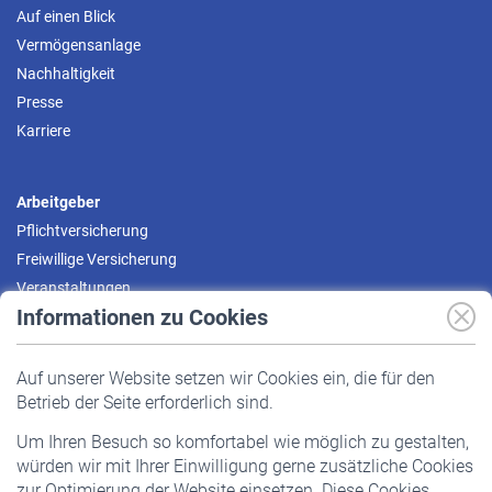
Auf einen Blick
Vermögensanlage
Nachhaltigkeit
Presse
Karriere
Arbeitgeber
Pflichtversicherung
Freiwillige Versicherung
Veranstaltungen
Informationen zu Cookies
Versicherte
Auf unserer Website setzen wir Cookies ein, die für den
Pflichtversicherung
Betrieb der Seite erforderlich sind.
Freiwillige Versicherung
Um Ihren Besuch so komfortabel wie möglich zu gestalten,
Staatliche Förderung
würden wir mit Ihrer Einwilligung gerne zusätzliche Cookies
Veranstaltungen
zur Optimierung der Website einsetzen. Diese Cookies