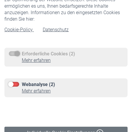
ermöglichen es uns, Ihnen bedarfsgerechte Inhalte
anzuzeigen. Informationen zu den eingesetzten Cookies
Rentner
finden Sie hier:
Rentenbeginn
Cookie-Policy
Datenschutz
Rente beantragen
Rentenauszahlung
Erforderliche Cookies (2)
Service
Mehr erfahren
Informationen
Kontakt & Beratung
Downloadcenter
Webanalyse (2)
Online-Rechner
Mehr erfahren
VBLnewsletter
Kontakt
Impressum
Erklärung zur Barrierefreiheit