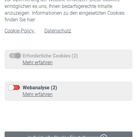
ermöglichen es uns, Ihnen bedarfsgerechte Inhalte
anzuzeigen. Informationen zu den eingesetzten Cookies
Rentner
finden Sie hier:
Rentenbeginn
Cookie-Policy
Datenschutz
Rente beantragen
Rentenauszahlung
Erforderliche Cookies (2)
Service
Mehr erfahren
Informationen
Kontakt & Beratung
Downloadcenter
Webanalyse (2)
Online-Rechner
Mehr erfahren
VBLnewsletter
Kontakt
Impressum
Erklärung zur Barrierefreiheit