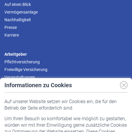
Auf einen Blick
Vermögensanlage
Nachhaltigkeit
Presse
Karriere
Arbeitgeber
Pflichtversicherung
Freiwillige Versicherung
Veranstaltungen
Informationen zu Cookies
Versicherte
Auf unserer Website setzen wir Cookies ein, die für den
Pflichtversicherung
Betrieb der Seite erforderlich sind.
Freiwillige Versicherung
Um Ihren Besuch so komfortabel wie möglich zu gestalten,
Staatliche Förderung
würden wir mit Ihrer Einwilligung gerne zusätzliche Cookies
Veranstaltungen
zur Optimierung der Website einsetzen. Diese Cookies