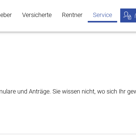
geber
Versicherte
Rentner
Service
öffnen
ber Untermenü öffnen
Versicherte Untermenü öffnen
Rentner Untermenü öffnen
Service Untermen
Meine
rmulare und Anträge. Sie wissen nicht, wo sich Ihr 