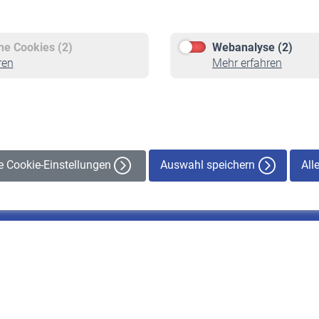
Versicherte
Rentner
Pflichtversicherung
Rentenbeginn
Freiwillige Versicherung
Rente beantragen
che Cookies (2)
Webanalyse (2)
Staatliche Förderung
Rentenauszahlung
ren
Mehr erfahren
Veranstaltungen
Auswahl speichern
All
le Cookie-Einstellungen