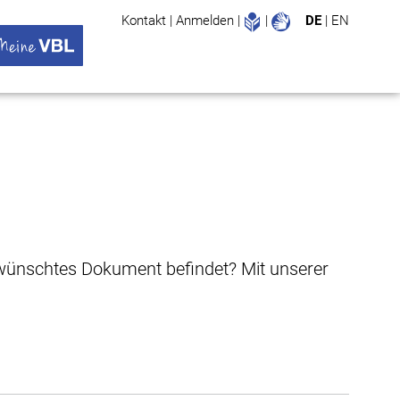
Leichte Sprache
Gebärdenspr
Kontakt
|
Anmelden
|
|
DE
|
EN
Suche
ü öffnen
 VBL Untermenü öffnen
gewünschtes Dokument befindet? Mit unserer