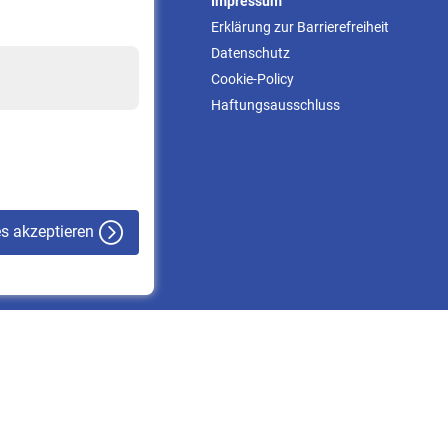
Service
Impressum
Informationen
Erklärung zur Barrierefreiheit
Kontakt & Beratung
Datenschutz
Downloadcenter
Cookie-Policy
Online-Rechner
Haftungsausschluss
VBLnewsletter
Kontakt
es akzeptieren