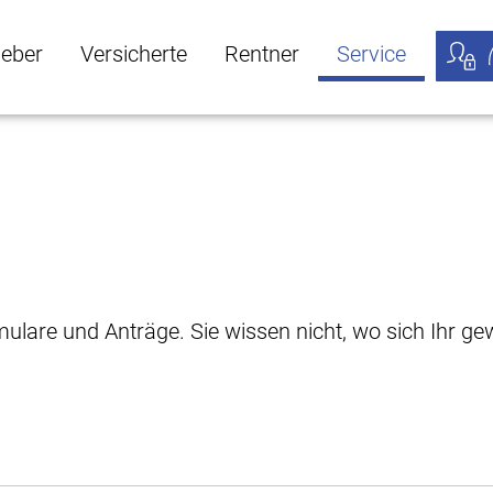
geber
Versicherte
Rentner
Service
öffnen
ber Untermenü öffnen
Versicherte Untermenü öffnen
Rentner Untermenü öffnen
Service Untermen
Meine
rmulare und Anträge. Sie wissen nicht, wo sich Ihr 