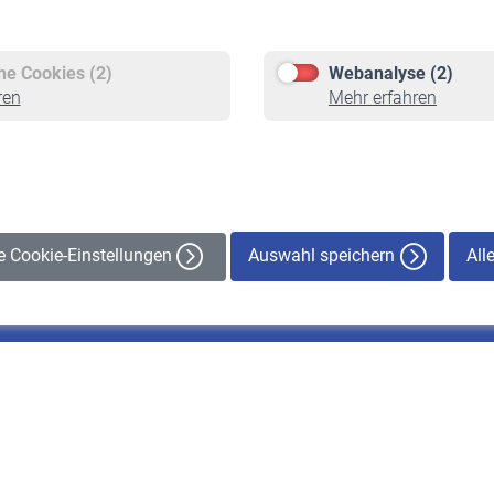
Versicherte
Rentner
Pflichtversicherung
Rentenbeginn
Freiwillige Versicherung
Rente beantragen
che Cookies (2)
Webanalyse (2)
Staatliche Förderung
Rentenauszahlung
ren
Mehr erfahren
Veranstaltungen
Auswahl speichern
All
le Cookie-Einstellungen