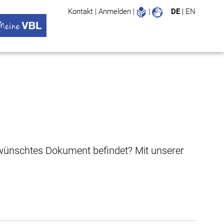
Leichte Sprache
Gebärdenspr
Kontakt
|
Anmelden
|
|
DE
|
EN
Suche
ü öffnen
 VBL Untermenü öffnen
gewünschtes Dokument befindet? Mit unserer