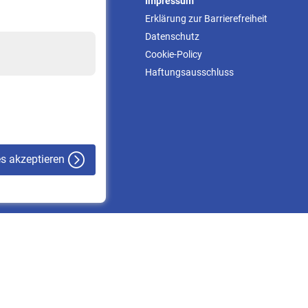
Service
Impressum
Informationen
Erklärung zur Barrierefreiheit
Kontakt & Beratung
Datenschutz
Downloadcenter
Cookie-Policy
Online-Rechner
Haftungsausschluss
VBLnewsletter
Kontakt
es akzeptieren