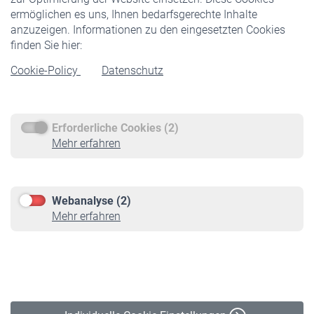
ermöglichen es uns, Ihnen bedarfsgerechte Inhalte
anzuzeigen. Informationen zu den eingesetzten Cookies
Rentner
finden Sie hier:
Rentenbeginn
Cookie-Policy
Datenschutz
Rente beantragen
Rentenauszahlung
Erforderliche Cookies (2)
Service
Mehr erfahren
Informationen
Kontakt & Beratung
Downloadcenter
Webanalyse (2)
Online-Rechner
Mehr erfahren
VBLnewsletter
Kontakt
Impressum
Erklärung zur Barrierefreiheit