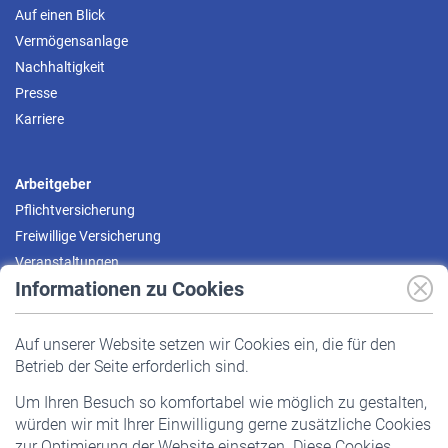
Auf einen Blick
Vermögensanlage
Nachhaltigkeit
Presse
Karriere
Arbeitgeber
Pflichtversicherung
Freiwillige Versicherung
Veranstaltungen
Informationen zu Cookies
Versicherte
Auf unserer Website setzen wir Cookies ein, die für den
Pflichtversicherung
Betrieb der Seite erforderlich sind.
Freiwillige Versicherung
Um Ihren Besuch so komfortabel wie möglich zu gestalten,
Staatliche Förderung
würden wir mit Ihrer Einwilligung gerne zusätzliche Cookies
Veranstaltungen
zur Optimierung der Website einsetzen. Diese Cookies