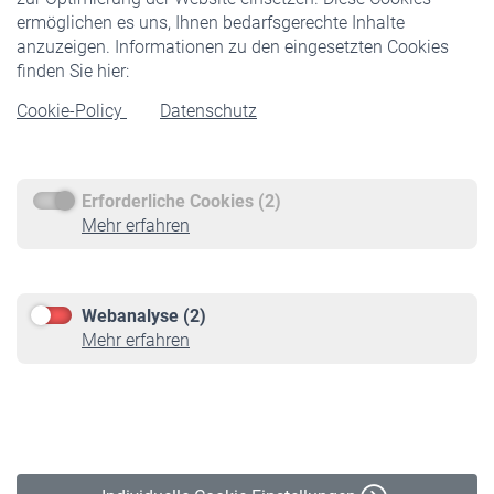
ermöglichen es uns, Ihnen bedarfsgerechte Inhalte
anzuzeigen. Informationen zu den eingesetzten Cookies
Rentner
finden Sie hier:
Rentenbeginn
Cookie-Policy
Datenschutz
Rente beantragen
Rentenauszahlung
Erforderliche Cookies (2)
Service
Mehr erfahren
Informationen
Kontakt & Beratung
Downloadcenter
Webanalyse (2)
Online-Rechner
Mehr erfahren
VBLnewsletter
Kontakt
Impressum
Erklärung zur Barrierefreiheit