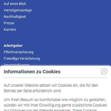
Auf einen Blick
Vermögensanlage
Nachhaltigkeit
Presse
Karriere
Arbeitgeber
Pflichtversicherung
Freiwillige Versicherung
Veranstaltungen
Informationen zu Cookies
Versicherte
Auf unserer Website setzen wir Cookies ein, die für den
Pflichtversicherung
Betrieb der Seite erforderlich sind.
Freiwillige Versicherung
Um Ihren Besuch so komfortabel wie möglich zu gestalten,
Staatliche Förderung
würden wir mit Ihrer Einwilligung gerne zusätzliche Cookies
Veranstaltungen
zur Optimierung der Website einsetzen. Diese Cookies