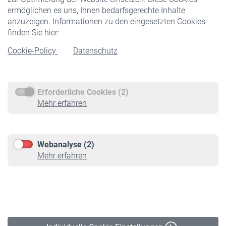
ermöglichen es uns, Ihnen bedarfsgerechte Inhalte
anzuzeigen. Informationen zu den eingesetzten Cookies
Rentner
finden Sie hier:
Rentenbeginn
Cookie-Policy
Datenschutz
Rente beantragen
Rentenauszahlung
Erforderliche Cookies (2)
Service
Mehr erfahren
Informationen
Kontakt & Beratung
Downloadcenter
Webanalyse (2)
Online-Rechner
Mehr erfahren
VBLnewsletter
Kontakt
Impressum
Erklärung zur Barrierefreiheit