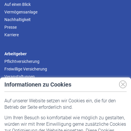
Auf einen Blick
Vermögensanlage
Nachhaltigkeit
Presse
Karriere
Arbeitgeber
Pflichtversicherung
Freiwillige Versicherung
Veranstaltungen
Informationen zu Cookies
Versicherte
Auf unserer Website setzen wir Cookies ein, die für den
Pflichtversicherung
Betrieb der Seite erforderlich sind.
Freiwillige Versicherung
Um Ihren Besuch so komfortabel wie möglich zu gestalten,
Staatliche Förderung
würden wir mit Ihrer Einwilligung gerne zusätzliche Cookies
Veranstaltungen
zur Optimierung der Website einsetzen. Diese Cookies