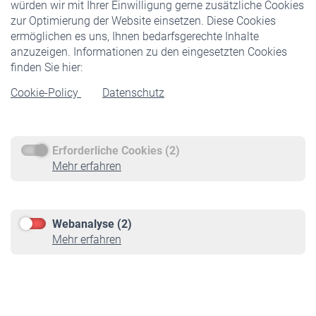
würden wir mit Ihrer Einwilligung gerne zusätzliche Cookies
Veranstaltungen
zur Optimierung der Website einsetzen. Diese Cookies
ermöglichen es uns, Ihnen bedarfsgerechte Inhalte
anzuzeigen. Informationen zu den eingesetzten Cookies
Rentner
finden Sie hier:
Rentenbeginn
Cookie-Policy
Datenschutz
Rente beantragen
Rentenauszahlung
Erforderliche Cookies (2)
Service
Mehr erfahren
Informationen
Kontakt & Beratung
Downloadcenter
Webanalyse (2)
Online-Rechner
Mehr erfahren
VBLnewsletter
Kontakt
Impressum