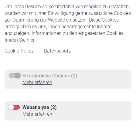
Um Ihren Besuch so komfortabel wie möglich zu gestalten,
Staatliche Förderung
würden wir mit Ihrer Einwilligung gerne zusätzliche Cookies
Veranstaltungen
zur Optimierung der Website einsetzen. Diese Cookies
ermöglichen es uns, Ihnen bedarfsgerechte Inhalte
anzuzeigen. Informationen zu den eingesetzten Cookies
Rentner
finden Sie hier:
Rentenbeginn
Cookie-Policy
Datenschutz
Rente beantragen
Rentenauszahlung
Erforderliche Cookies (2)
Service
Mehr erfahren
Informationen
Kontakt & Beratung
Downloadcenter
Webanalyse (2)
Online-Rechner
Mehr erfahren
VBLnewsletter
Kontakt