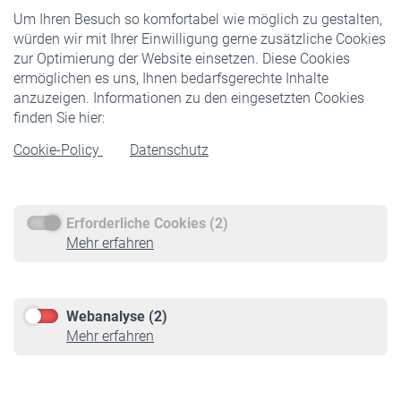
Um Ihren Besuch so komfortabel wie möglich zu gestalten,
Staatliche Förderung
würden wir mit Ihrer Einwilligung gerne zusätzliche Cookies
Veranstaltungen
zur Optimierung der Website einsetzen. Diese Cookies
ermöglichen es uns, Ihnen bedarfsgerechte Inhalte
anzuzeigen. Informationen zu den eingesetzten Cookies
Rentner
finden Sie hier:
Rentenbeginn
Cookie-Policy
Datenschutz
Rente beantragen
Rentenauszahlung
Erforderliche Cookies (2)
Service
Mehr erfahren
Informationen
Kontakt & Beratung
Downloadcenter
Webanalyse (2)
Online-Rechner
Mehr erfahren
VBLnewsletter
Kontakt