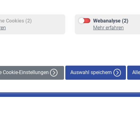
Versicherte
Rentner
Pflichtversicherung
Rentenbeginn
Freiwillige Versicherung
Rente beantragen
che Cookies (2)
Webanalyse (2)
Staatliche Förderung
Rentenauszahlung
ren
Mehr erfahren
Veranstaltungen
Auswahl speichern
All
le Cookie-Einstellungen