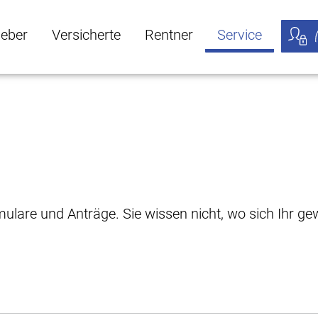
geber
Versicherte
Rentner
Service
öffnen
ber Untermenü öffnen
Versicherte Untermenü öffnen
Rentner Untermenü öffnen
Service Untermen
Meine
rmulare und Anträge. Sie wissen nicht, wo sich Ihr 