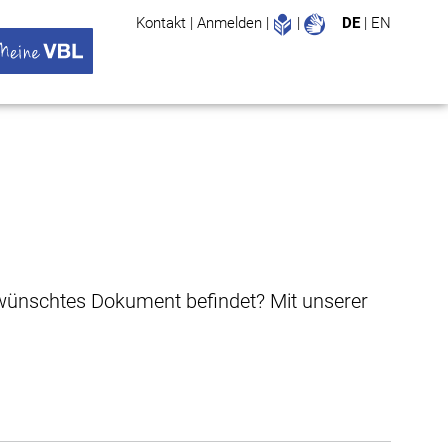
Leichte Sprache
Gebärdenspr
Kontakt
|
Anmelden
|
|
DE
|
EN
Suche
ü öffnen
 VBL Untermenü öffnen
gewünschtes Dokument befindet? Mit unserer