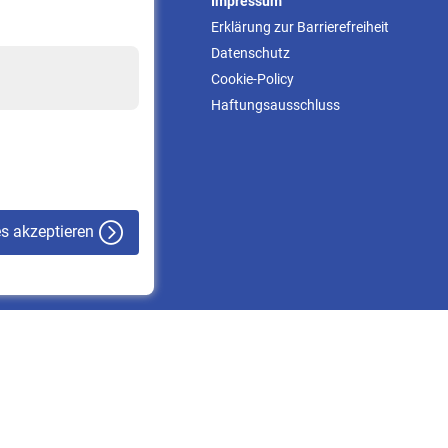
Service
Impressum
Informationen
Erklärung zur Barrierefreiheit
Kontakt & Beratung
Datenschutz
Downloadcenter
Cookie-Policy
Online-Rechner
Haftungsausschluss
VBLnewsletter
Kontakt
es akzeptieren