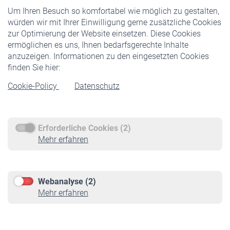
Um Ihren Besuch so komfortabel wie möglich zu gestalten,
Staatliche Förderung
würden wir mit Ihrer Einwilligung gerne zusätzliche Cookies
Veranstaltungen
zur Optimierung der Website einsetzen. Diese Cookies
ermöglichen es uns, Ihnen bedarfsgerechte Inhalte
anzuzeigen. Informationen zu den eingesetzten Cookies
Rentner
finden Sie hier:
Rentenbeginn
Cookie-Policy
Datenschutz
Rente beantragen
Rentenauszahlung
Erforderliche Cookies (2)
Service
Mehr erfahren
Informationen
Kontakt & Beratung
Downloadcenter
Webanalyse (2)
Online-Rechner
Mehr erfahren
VBLnewsletter
Kontakt