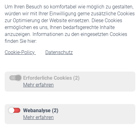
Um Ihren Besuch so komfortabel wie möglich zu gestalten,
Staatliche Förderung
würden wir mit Ihrer Einwilligung gerne zusätzliche Cookies
Veranstaltungen
zur Optimierung der Website einsetzen. Diese Cookies
ermöglichen es uns, Ihnen bedarfsgerechte Inhalte
anzuzeigen. Informationen zu den eingesetzten Cookies
Rentner
finden Sie hier:
Rentenbeginn
Cookie-Policy
Datenschutz
Rente beantragen
Rentenauszahlung
Erforderliche Cookies (2)
Service
Mehr erfahren
Informationen
Kontakt & Beratung
Downloadcenter
Webanalyse (2)
Online-Rechner
Mehr erfahren
VBLnewsletter
Kontakt