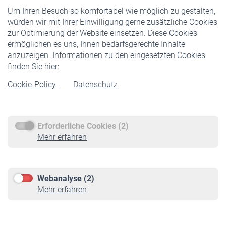
Um Ihren Besuch so komfortabel wie möglich zu gestalten,
Staatliche Förderung
würden wir mit Ihrer Einwilligung gerne zusätzliche Cookies
Veranstaltungen
zur Optimierung der Website einsetzen. Diese Cookies
ermöglichen es uns, Ihnen bedarfsgerechte Inhalte
anzuzeigen. Informationen zu den eingesetzten Cookies
Rentner
finden Sie hier:
Rentenbeginn
Cookie-Policy
Datenschutz
Rente beantragen
Rentenauszahlung
Erforderliche Cookies (2)
Service
Mehr erfahren
Informationen
Kontakt & Beratung
Downloadcenter
Webanalyse (2)
Online-Rechner
Mehr erfahren
VBLnewsletter
Kontakt