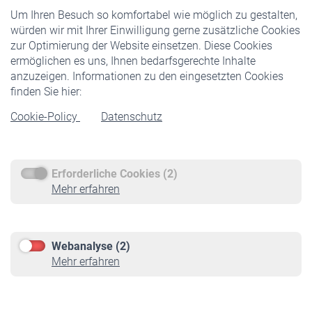
Um Ihren Besuch so komfortabel wie möglich zu gestalten,
Staatliche Förderung
würden wir mit Ihrer Einwilligung gerne zusätzliche Cookies
Veranstaltungen
zur Optimierung der Website einsetzen. Diese Cookies
ermöglichen es uns, Ihnen bedarfsgerechte Inhalte
anzuzeigen. Informationen zu den eingesetzten Cookies
Rentner
finden Sie hier:
Rentenbeginn
Cookie-Policy
Datenschutz
Rente beantragen
Rentenauszahlung
Erforderliche Cookies (2)
Service
Mehr erfahren
Informationen
Kontakt & Beratung
Downloadcenter
Webanalyse (2)
Online-Rechner
Mehr erfahren
VBLnewsletter
Kontakt