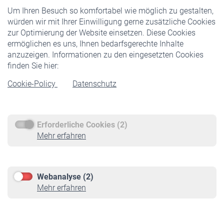
Um Ihren Besuch so komfortabel wie möglich zu gestalten,
Staatliche Förderung
würden wir mit Ihrer Einwilligung gerne zusätzliche Cookies
Veranstaltungen
zur Optimierung der Website einsetzen. Diese Cookies
ermöglichen es uns, Ihnen bedarfsgerechte Inhalte
anzuzeigen. Informationen zu den eingesetzten Cookies
Rentner
finden Sie hier:
Rentenbeginn
Cookie-Policy
Datenschutz
Rente beantragen
Rentenauszahlung
Erforderliche Cookies (2)
Service
Mehr erfahren
Informationen
Kontakt & Beratung
Downloadcenter
Webanalyse (2)
Online-Rechner
Mehr erfahren
VBLnewsletter
Kontakt