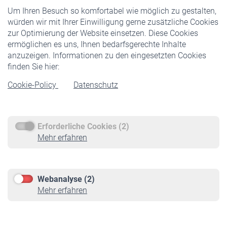
Um Ihren Besuch so komfortabel wie möglich zu gestalten,
Staatliche Förderung
würden wir mit Ihrer Einwilligung gerne zusätzliche Cookies
Veranstaltungen
zur Optimierung der Website einsetzen. Diese Cookies
ermöglichen es uns, Ihnen bedarfsgerechte Inhalte
anzuzeigen. Informationen zu den eingesetzten Cookies
Rentner
finden Sie hier:
Rentenbeginn
Cookie-Policy
Datenschutz
Rente beantragen
Rentenauszahlung
Erforderliche Cookies (2)
Service
Mehr erfahren
Informationen
Kontakt & Beratung
Downloadcenter
Webanalyse (2)
Online-Rechner
Mehr erfahren
VBLnewsletter
Kontakt