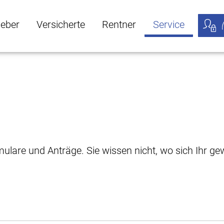
geber
Versicherte
Rentner
Service
öffnen
ber Untermenü öffnen
Versicherte Untermenü öffnen
Rentner Untermenü öffnen
Service Untermen
Meine
rmulare und Anträge. Sie wissen nicht, wo sich Ihr 