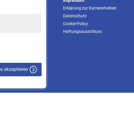
Service
Impressum
Informationen
Erklärung zur Barrierefreiheit
Kontakt & Beratung
Datenschutz
Downloadcenter
Cookie-Policy
Online-Rechner
Haftungsausschluss
VBLnewsletter
Kontakt
es akzeptieren