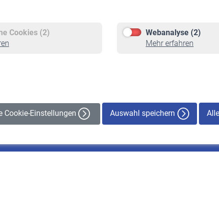
Versicherte
Rentner
Pflichtversicherung
Rentenbeginn
Freiwillige Versicherung
Rente beantragen
che Cookies (2)
Webanalyse (2)
Staatliche Förderung
Rentenauszahlung
ren
Mehr erfahren
Veranstaltungen
Auswahl speichern
All
le Cookie-Einstellungen