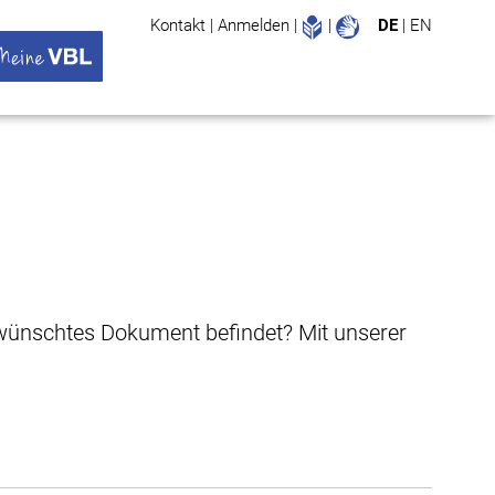
Leichte Sprache
Gebärdenspr
Kontakt
|
Anmelden
|
|
DE
|
EN
Suche
ü öffnen
 VBL Untermenü öffnen
gewünschtes Dokument befindet? Mit unserer