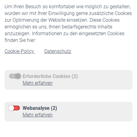
Um Ihren Besuch so komfortabel wie möglich zu gestalten,
Staatliche Förderung
würden wir mit Ihrer Einwilligung gerne zusätzliche Cookies
Veranstaltungen
zur Optimierung der Website einsetzen. Diese Cookies
ermöglichen es uns, Ihnen bedarfsgerechte Inhalte
anzuzeigen. Informationen zu den eingesetzten Cookies
Rentner
finden Sie hier:
Rentenbeginn
Cookie-Policy
Datenschutz
Rente beantragen
Rentenauszahlung
Erforderliche Cookies (2)
Service
Mehr erfahren
Informationen
Kontakt & Beratung
Downloadcenter
Webanalyse (2)
Online-Rechner
Mehr erfahren
VBLnewsletter
Kontakt