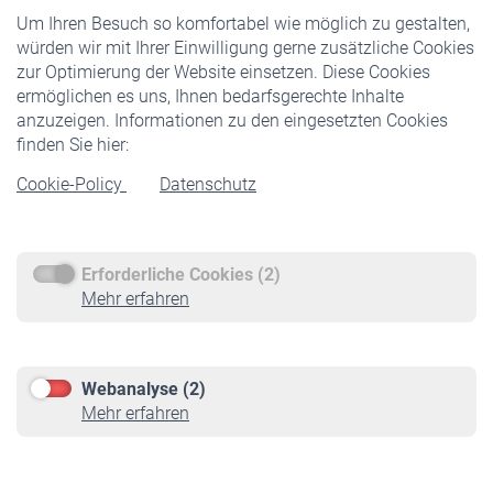
Um Ihren Besuch so komfortabel wie möglich zu gestalten,
Staatliche Förderung
würden wir mit Ihrer Einwilligung gerne zusätzliche Cookies
Veranstaltungen
zur Optimierung der Website einsetzen. Diese Cookies
ermöglichen es uns, Ihnen bedarfsgerechte Inhalte
anzuzeigen. Informationen zu den eingesetzten Cookies
Rentner
finden Sie hier:
Rentenbeginn
Cookie-Policy
Datenschutz
Rente beantragen
Rentenauszahlung
Erforderliche Cookies (2)
Service
Mehr erfahren
Informationen
Kontakt & Beratung
Downloadcenter
Webanalyse (2)
Online-Rechner
Mehr erfahren
VBLnewsletter
Kontakt