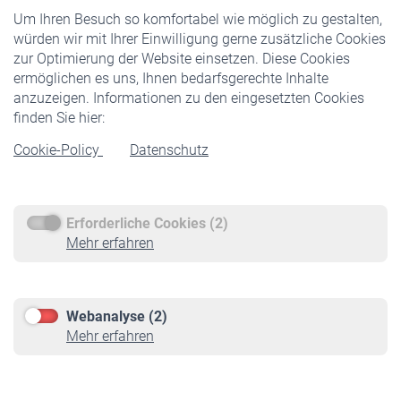
Um Ihren Besuch so komfortabel wie möglich zu gestalten,
Staatliche Förderung
würden wir mit Ihrer Einwilligung gerne zusätzliche Cookies
Veranstaltungen
zur Optimierung der Website einsetzen. Diese Cookies
ermöglichen es uns, Ihnen bedarfsgerechte Inhalte
anzuzeigen. Informationen zu den eingesetzten Cookies
Rentner
finden Sie hier:
Rentenbeginn
Cookie-Policy
Datenschutz
Rente beantragen
Rentenauszahlung
Erforderliche Cookies (2)
Service
Mehr erfahren
Informationen
Kontakt & Beratung
Downloadcenter
Webanalyse (2)
Online-Rechner
Mehr erfahren
VBLnewsletter
Kontakt