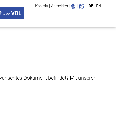
Leichte Sprache
Gebärdenspr
Kontakt
|
Anmelden
|
|
DE
|
EN
Suche
ü öffnen
 VBL Untermenü öffnen
gewünschtes Dokument befindet? Mit unserer