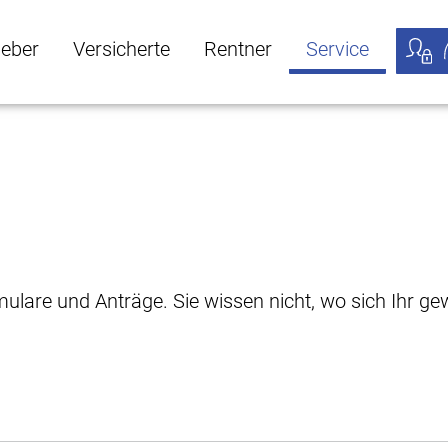
geber
Versicherte
Rentner
Service
öffnen
ber Untermenü öffnen
Versicherte Untermenü öffnen
Rentner Untermenü öffnen
Service Untermen
Meine
rmulare und Anträge. Sie wissen nicht, wo sich Ihr 