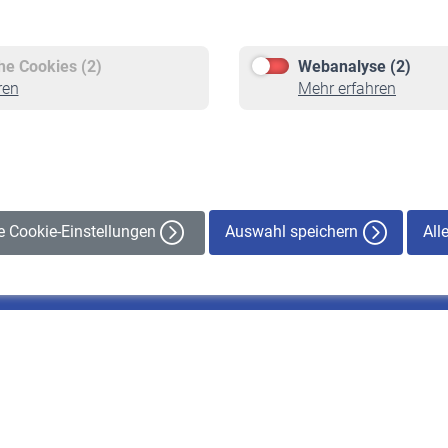
Versicherte
Rentner
Pflichtversicherung
Rentenbeginn
Freiwillige Versicherung
Rente beantragen
che Cookies (2)
Webanalyse (2)
Staatliche Förderung
Rentenauszahlung
ren
Mehr erfahren
Veranstaltungen
Auswahl speichern
All
le Cookie-Einstellungen