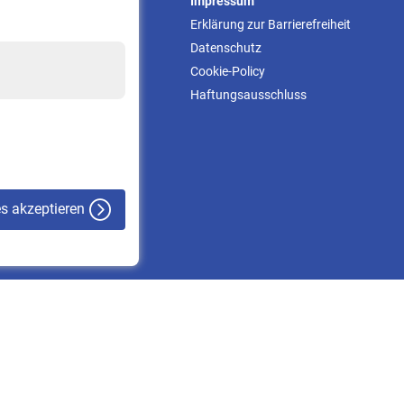
Service
Impressum
Informationen
Erklärung zur Barrierefreiheit
Kontakt & Beratung
Datenschutz
Downloadcenter
Cookie-Policy
Online-Rechner
Haftungsausschluss
VBLnewsletter
Kontakt
es akzeptieren