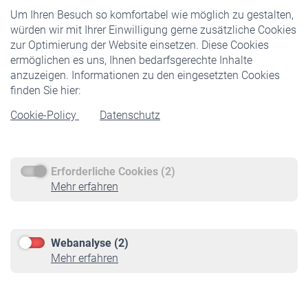
Um Ihren Besuch so komfortabel wie möglich zu gestalten,
Staatliche Förderung
würden wir mit Ihrer Einwilligung gerne zusätzliche Cookies
Veranstaltungen
zur Optimierung der Website einsetzen. Diese Cookies
ermöglichen es uns, Ihnen bedarfsgerechte Inhalte
anzuzeigen. Informationen zu den eingesetzten Cookies
Rentner
finden Sie hier:
Rentenbeginn
Cookie-Policy
Datenschutz
Rente beantragen
Rentenauszahlung
Erforderliche Cookies (2)
Service
Mehr erfahren
Informationen
Kontakt & Beratung
Downloadcenter
Webanalyse (2)
Online-Rechner
Mehr erfahren
VBLnewsletter
Kontakt