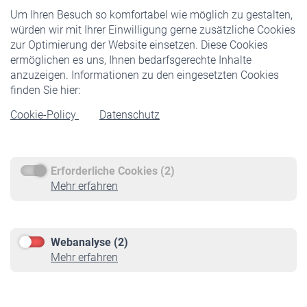
Um Ihren Besuch so komfortabel wie möglich zu gestalten,
Staatliche Förderung
würden wir mit Ihrer Einwilligung gerne zusätzliche Cookies
Veranstaltungen
zur Optimierung der Website einsetzen. Diese Cookies
ermöglichen es uns, Ihnen bedarfsgerechte Inhalte
anzuzeigen. Informationen zu den eingesetzten Cookies
Rentner
finden Sie hier:
Rentenbeginn
Cookie-Policy
Datenschutz
Rente beantragen
Rentenauszahlung
Erforderliche Cookies (2)
Service
Mehr erfahren
Informationen
Kontakt & Beratung
Downloadcenter
Webanalyse (2)
Online-Rechner
Mehr erfahren
VBLnewsletter
Kontakt