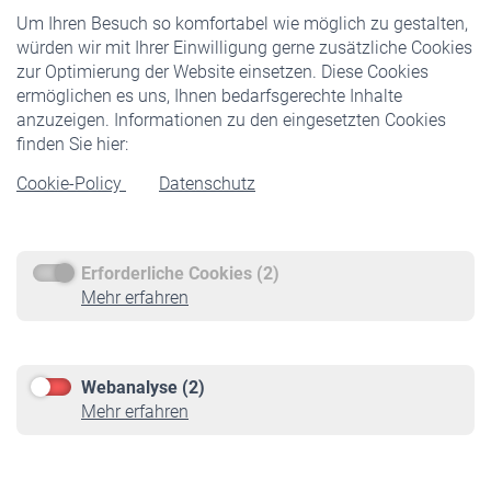
Um Ihren Besuch so komfortabel wie möglich zu gestalten,
Staatliche Förderung
würden wir mit Ihrer Einwilligung gerne zusätzliche Cookies
Veranstaltungen
zur Optimierung der Website einsetzen. Diese Cookies
ermöglichen es uns, Ihnen bedarfsgerechte Inhalte
anzuzeigen. Informationen zu den eingesetzten Cookies
Rentner
finden Sie hier:
Rentenbeginn
Cookie-Policy
Datenschutz
Rente beantragen
Rentenauszahlung
Erforderliche Cookies (2)
Service
Mehr erfahren
Informationen
Kontakt & Beratung
Downloadcenter
Webanalyse (2)
Online-Rechner
Mehr erfahren
VBLnewsletter
Kontakt