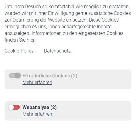
Um Ihren Besuch so komfortabel wie möglich zu gestalten,
Staatliche Förderung
würden wir mit Ihrer Einwilligung gerne zusätzliche Cookies
Veranstaltungen
zur Optimierung der Website einsetzen. Diese Cookies
ermöglichen es uns, Ihnen bedarfsgerechte Inhalte
anzuzeigen. Informationen zu den eingesetzten Cookies
Rentner
finden Sie hier:
Rentenbeginn
Cookie-Policy
Datenschutz
Rente beantragen
Rentenauszahlung
Erforderliche Cookies (2)
Service
Mehr erfahren
Informationen
Kontakt & Beratung
Downloadcenter
Webanalyse (2)
Online-Rechner
Mehr erfahren
VBLnewsletter
Kontakt