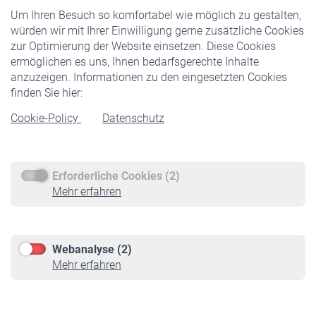
Um Ihren Besuch so komfortabel wie möglich zu gestalten,
Staatliche Förderung
würden wir mit Ihrer Einwilligung gerne zusätzliche Cookies
Veranstaltungen
zur Optimierung der Website einsetzen. Diese Cookies
ermöglichen es uns, Ihnen bedarfsgerechte Inhalte
anzuzeigen. Informationen zu den eingesetzten Cookies
Rentner
finden Sie hier:
Rentenbeginn
Cookie-Policy
Datenschutz
Rente beantragen
Rentenauszahlung
Erforderliche Cookies (2)
Service
Mehr erfahren
Informationen
Kontakt & Beratung
Downloadcenter
Webanalyse (2)
Online-Rechner
Mehr erfahren
VBLnewsletter
Kontakt