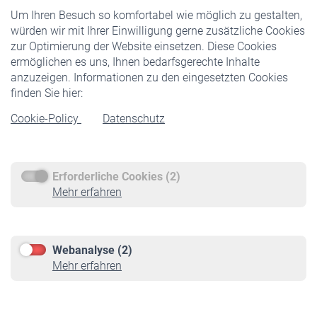
Um Ihren Besuch so komfortabel wie möglich zu gestalten,
Staatliche Förderung
würden wir mit Ihrer Einwilligung gerne zusätzliche Cookies
Veranstaltungen
zur Optimierung der Website einsetzen. Diese Cookies
ermöglichen es uns, Ihnen bedarfsgerechte Inhalte
anzuzeigen. Informationen zu den eingesetzten Cookies
Rentner
finden Sie hier:
Rentenbeginn
Cookie-Policy
Datenschutz
Rente beantragen
Rentenauszahlung
Erforderliche Cookies (2)
Service
Mehr erfahren
Informationen
Kontakt & Beratung
Downloadcenter
Webanalyse (2)
Online-Rechner
Mehr erfahren
VBLnewsletter
Kontakt