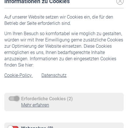
Informationen zu Cookies
Versicherte
Auf unserer Website setzen wir Cookies ein, die für den
Pflichtversicherung
Betrieb der Seite erforderlich sind.
Freiwillige Versicherung
Um Ihren Besuch so komfortabel wie möglich zu gestalten,
Staatliche Förderung
würden wir mit Ihrer Einwilligung gerne zusätzliche Cookies
Veranstaltungen
zur Optimierung der Website einsetzen. Diese Cookies
ermöglichen es uns, Ihnen bedarfsgerechte Inhalte
anzuzeigen. Informationen zu den eingesetzten Cookies
Rentner
finden Sie hier:
Rentenbeginn
Cookie-Policy
Datenschutz
Rente beantragen
Rentenauszahlung
Erforderliche Cookies (2)
Service
Mehr erfahren
Informationen
Kontakt & Beratung
Downloadcenter