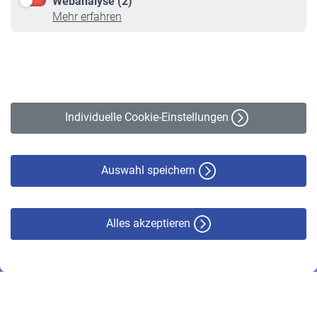
Webanalyse (2)
Online-Rechner
Mehr erfahren
VBLnewsletter
Kontakt
Impressum
Erklärung zur Barrierefreiheit
Individuelle Cookie-Einstellungen
Datenschutz
Cookie-Policy
Haftungsausschluss
Auswahl speichern
Alles akzeptieren
© VBL 2026