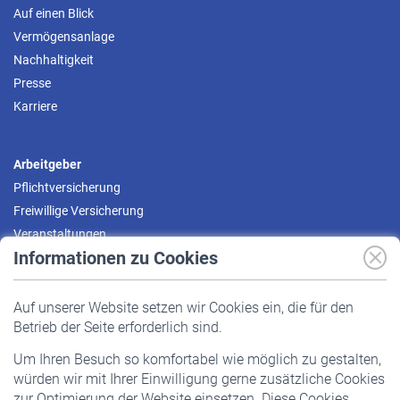
Auf einen Blick
Vermögensanlage
Nachhaltigkeit
Presse
Karriere
Arbeitgeber
Pflichtversicherung
Freiwillige Versicherung
Veranstaltungen
Informationen zu Cookies
Versicherte
Auf unserer Website setzen wir Cookies ein, die für den
Pflichtversicherung
Betrieb der Seite erforderlich sind.
Freiwillige Versicherung
Um Ihren Besuch so komfortabel wie möglich zu gestalten,
Staatliche Förderung
würden wir mit Ihrer Einwilligung gerne zusätzliche Cookies
Veranstaltungen
zur Optimierung der Website einsetzen. Diese Cookies