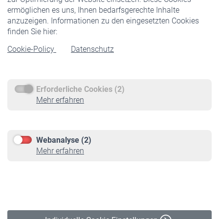
ermöglichen es uns, Ihnen bedarfsgerechte Inhalte
anzuzeigen. Informationen zu den eingesetzten Cookies
Rentner
finden Sie hier:
Rentenbeginn
Cookie-Policy
Datenschutz
Rente beantragen
Rentenauszahlung
Erforderliche Cookies (2)
Service
Mehr erfahren
Informationen
Kontakt & Beratung
Downloadcenter
Webanalyse (2)
Online-Rechner
Mehr erfahren
VBLnewsletter
Kontakt
Impressum
Erklärung zur Barrierefreiheit