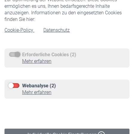
ermöglichen es uns, Ihnen bedarfsgerechte Inhalte
anzuzeigen. Informationen zu den eingesetzten Cookies
Rentner
finden Sie hier:
Rentenbeginn
Cookie-Policy
Datenschutz
Rente beantragen
Rentenauszahlung
Erforderliche Cookies (2)
Service
Mehr erfahren
Informationen
Kontakt & Beratung
Downloadcenter
Webanalyse (2)
Online-Rechner
Mehr erfahren
VBLnewsletter
Kontakt
Impressum
Erklärung zur Barrierefreiheit