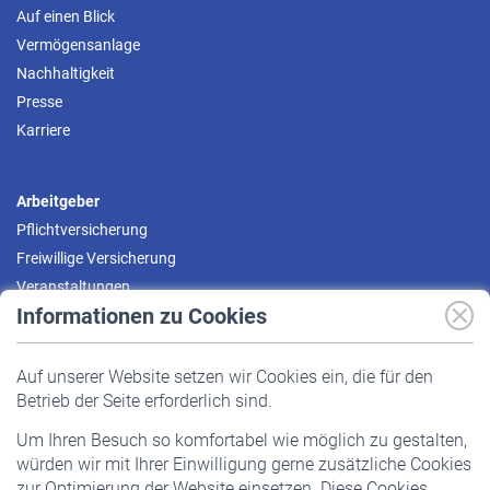
Auf einen Blick
Vermögensanlage
Nachhaltigkeit
Presse
Karriere
Arbeitgeber
Pflichtversicherung
Freiwillige Versicherung
Veranstaltungen
Informationen zu Cookies
Versicherte
Auf unserer Website setzen wir Cookies ein, die für den
Pflichtversicherung
Betrieb der Seite erforderlich sind.
Freiwillige Versicherung
Um Ihren Besuch so komfortabel wie möglich zu gestalten,
Staatliche Förderung
würden wir mit Ihrer Einwilligung gerne zusätzliche Cookies
Veranstaltungen
zur Optimierung der Website einsetzen. Diese Cookies