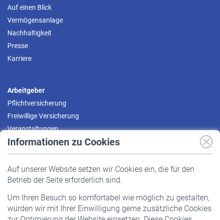
Auf einen Blick
Vermögensanlage
Nachhaltigkeit
Presse
Karriere
Arbeitgeber
Pflichtversicherung
Freiwillige Versicherung
Veranstaltungen
Informationen zu Cookies
Versicherte
Auf unserer Website setzen wir Cookies ein, die für den
Pflichtversicherung
Betrieb der Seite erforderlich sind.
Freiwillige Versicherung
Um Ihren Besuch so komfortabel wie möglich zu gestalten,
Staatliche Förderung
würden wir mit Ihrer Einwilligung gerne zusätzliche Cookies
Veranstaltungen
zur Optimierung der Website einsetzen. Diese Cookies