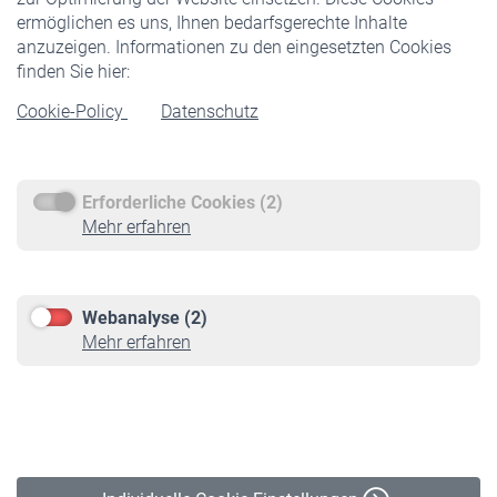
ermöglichen es uns, Ihnen bedarfsgerechte Inhalte
anzuzeigen. Informationen zu den eingesetzten Cookies
Rentner
finden Sie hier:
Rentenbeginn
Cookie-Policy
Datenschutz
Rente beantragen
Rentenauszahlung
Erforderliche Cookies (2)
Service
Mehr erfahren
Informationen
Kontakt & Beratung
Downloadcenter
Webanalyse (2)
Online-Rechner
Mehr erfahren
VBLnewsletter
Kontakt
Impressum
Erklärung zur Barrierefreiheit