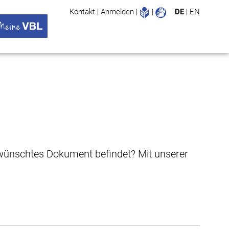
Leichte Sprache
Gebärdenspr
Kontakt
|
Anmelden
|
|
DE
|
EN
Suche
ü öffnen
 VBL Untermenü öffnen
gewünschtes Dokument befindet? Mit unserer