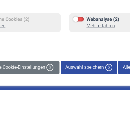
Versicherte
Rentner
Pflichtversicherung
Rentenbeginn
Freiwillige Versicherung
Rente beantragen
che Cookies (2)
Webanalyse (2)
Staatliche Förderung
Rentenauszahlung
ren
Mehr erfahren
Veranstaltungen
Auswahl speichern
All
le Cookie-Einstellungen