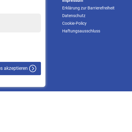
Service
Impressum
Informationen
Erklärung zur Barrierefreiheit
Kontakt & Beratung
Datenschutz
Downloadcenter
Cookie-Policy
Online-Rechner
Haftungsausschluss
VBLnewsletter
Kontakt
es akzeptieren