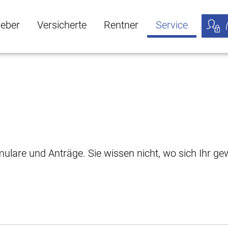
geber
Versicherte
Rentner
Service
öffnen
ber Untermenü öffnen
Versicherte Untermenü öffnen
Rentner Untermenü öffnen
Service Untermen
Meine
rmulare und Anträge. Sie wissen nicht, wo sich Ihr 