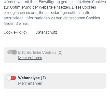
würden wir mit Ihrer Einwilligung gerne zusätzliche Cookies
Veranstaltungen
zur Optimierung der Website einsetzen. Diese Cookies
ermöglichen es uns, Ihnen bedarfsgerechte Inhalte
anzuzeigen. Informationen zu den eingesetzten Cookies
Rentner
finden Sie hier:
Rentenbeginn
Cookie-Policy
Datenschutz
Rente beantragen
Rentenauszahlung
Erforderliche Cookies (2)
Service
Mehr erfahren
Informationen
Kontakt & Beratung
Downloadcenter
Webanalyse (2)
Online-Rechner
Mehr erfahren
VBLnewsletter
Kontakt
Impressum